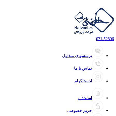
021-52896
پرسشهای متداول
تماس با ما
اینستاگرام
استخدام
حریم خصوصی